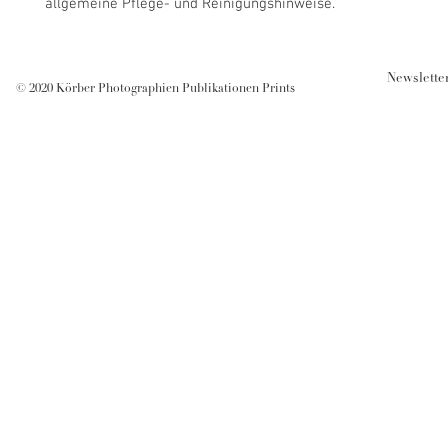
allgemeine Pflege- und Reinigungshinweise.
Newsletter
© 2020 Körber Photographien Publikationen Prints