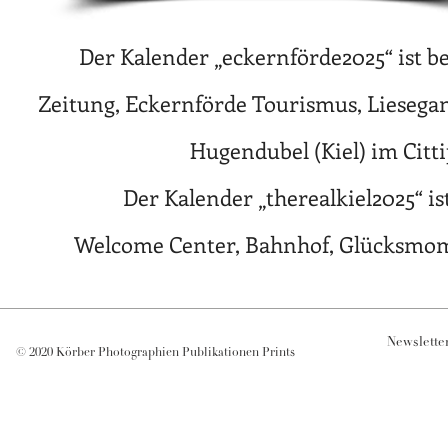
Der Kalender „eckernförde2025“ ist b
Zeitung, Eckernförde Tourismus, Liesega
Hugendubel (Kiel) im Citt
Der Kalender „therealkiel2025“ is
Welcome Center, Bahnhof, Glücksmome
Newsletter
© 2020 Körber Photographien Publikationen Prints